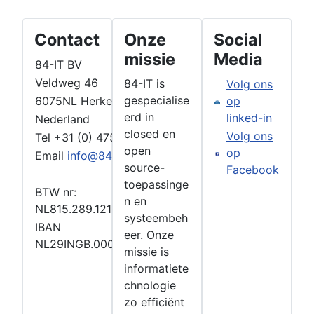
Contact
Onze
Social
missie
Media
84-IT BV
Veldweg 46
84-IT is
Volg ons
gespecialise
6075NL Herkenbosch
op
erd in
linked-in
Nederland
closed en
Volg ons
Tel +31 (0) 475 769002
open
op
Email
info@84-IT.com
source-
Facebook
toepassinge
BTW nr:
n en
NL815.289.121B01
systeembeh
IBAN
eer. Onze
NL29INGB.000.3486.745
missie is
informatiete
chnologie
zo efficiënt