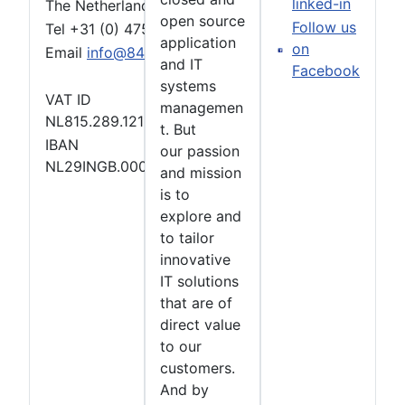
linked-in
The Netherlands
open source
Follow us
Tel +31 (0) 475 769002
application
on
Email
info@84-IT.com
and IT
Facebook
systems
VAT ID
managemen
NL815.289.121B01
t. But
IBAN
our passion
NL29INGB.000.3486.745
and mission
is to
explore and
to tailor
innovative
IT solutions
that are of
direct value
to our
customers.
And by