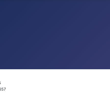
5
657